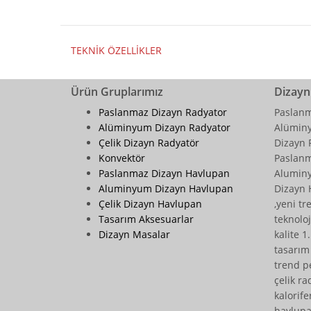
TEKNİK ÖZELLİKLER
Ürün Gruplarımız
Dizayn
Paslanmaz Dizayn Radyator
Paslanm
Alüminyum Dizayn Radyator
Alüminy
Çelik Dizayn Radyatör
Dizayn 
Konvektör
Paslanm
Paslanmaz Dizayn Havlupan
Aluminy
Aluminyum Dizayn Havlupan
Dizayn 
Çelik Dizayn Havlupan
,yeni tr
Tasarım Aksesuarlar
teknoloj
Dizayn Masalar
kalite 1
tasarım 
trend pe
çelik ra
kalorife
havlupa