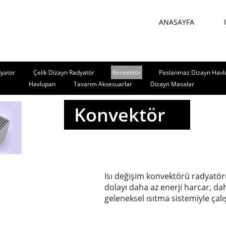
ANASAYFA
yator
Çelik Dizayn Radyatör
Konvektör
Paslanmaz Dizayn Havl
Havlupan
Tasarım Aksesuarlar
Dizayn Masalar
Konvektör
Isı değişim konvektörü radyatör
dolayı daha az enerji harcar, daha
geleneksel ısıtma sistemiyle çal