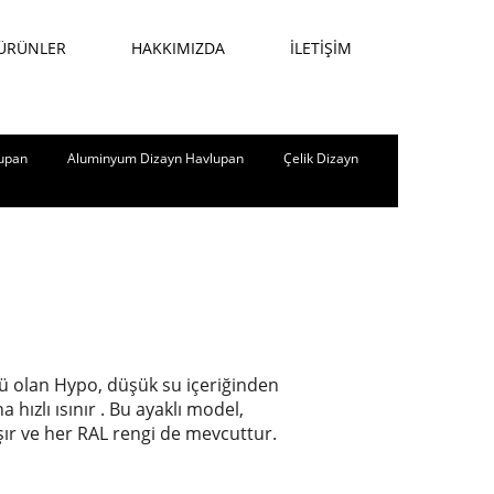
ÜRÜNLER
HAKKIMIZDA
İLETİŞİM
upan
Aluminyum Dizayn Havlupan
Çelik Dizayn
ü olan Hypo, düşük su içeriğinden
 hızlı ısınır . Bu ayaklı model,
ışır ve her RAL rengi de mevcuttur.