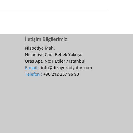
İletişim Bilgilerimiz
n
Nispetiye Mah.
Nispetiye Cad. Bebek Yokuşu
Uras Apt. No:1 Etiler / İstanbul
E-mail :
info@dizaynradyator.com
Telefon :
+90 212 257 96 93