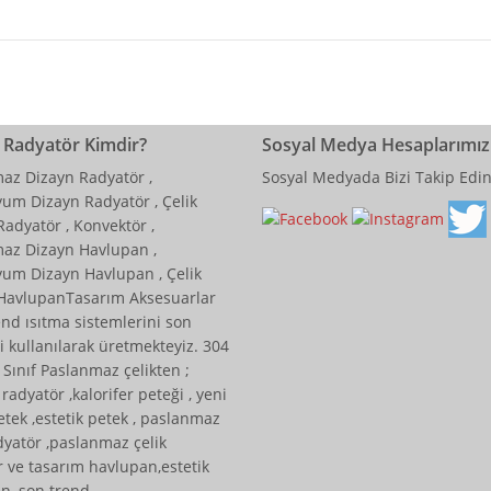
 Radyatör Kimdir?
Sosyal Medya Hesaplarımız
az Dizayn Radyatör ,
Sosyal Medyada Bizi Takip Edi
um Dizayn Radyatör , Çelik
Radyatör , Konvektör ,
az Dizayn Havlupan ,
um Dizayn Havlupan , Çelik
HavlupanTasarım Aksesuarlar
end ısıtma sistemlerini son
i kullanılarak üretmekteyiz. 304
. Sınıf Paslanmaz çelikten ;
radyatör ,kalorifer peteği , yeni
tek ,estetik petek , paslanmaz
dyatör ,paslanmaz çelik
r ve tasarım havlupan,estetik
n, son trend