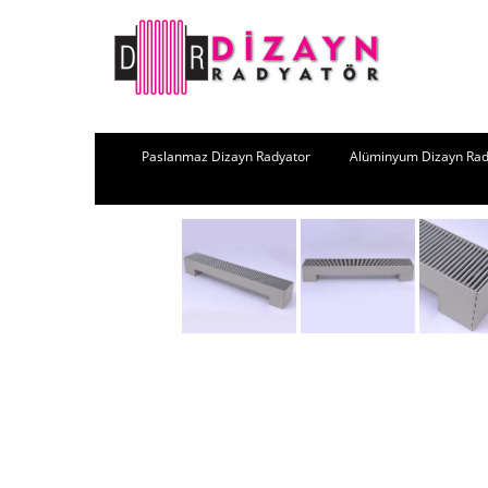
Paslanmaz Dizayn Radyator
Alüminyum Dizayn Rad