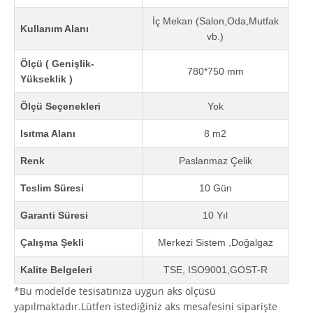
İç Mekan (Salon,Oda,Mutfak
Kullanım Alanı
vb.)
Ölçü ( Genişlik-
780*750 mm
Yükseklik )
Ölçü Seçenekleri
Yok
Isıtma Alanı
8 m2
Renk
Paslanmaz Çelik
Teslim Süresi
10 Gün
Garanti Süresi
10 Yıl
Çalışma Şekli
Merkezi Sistem ,Doğalgaz
Kalite Belgeleri
TSE, ISO9001,GOST-R
*Bu modelde tesisatınıza uygun aks ölçüsü
yapılmaktadır.Lütfen istediğiniz aks mesafesini siparişte